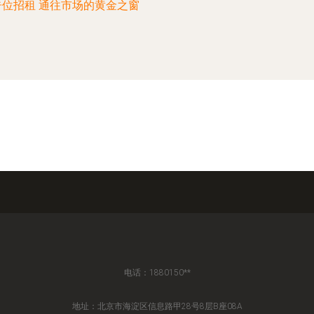
告位招租 通往市场的黄金之窗
电话：1880150**
地址：北京市海淀区信息路甲28号8层B座08A