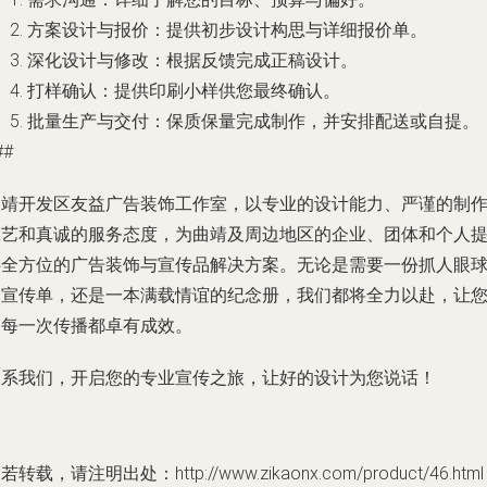
方案设计与报价
：提供初步设计构思与详细报价单。
深化设计与修改
：根据反馈完成正稿设计。
打样确认
：提供印刷小样供您最终确认。
批量生产与交付
：保质保量完成制作，并安排配送或自提。
##
曲靖开发区友益广告装饰工作室，以专业的设计能力、严谨的制
工艺和真诚的服务态度，为曲靖及周边地区的企业、团体和个人
供全方位的广告装饰与宣传品解决方案。无论是需要一份抓人眼
的宣传单，还是一本满载情谊的纪念册，我们都将全力以赴，让
的每一次传播都卓有成效。
联系我们
，开启您的专业宣传之旅，让好的设计为您说话！
若转载，请注明出处：http://www.zikaonx.com/product/46.html