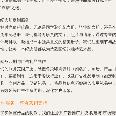
艺，确保成品不仅美观，而且质优价实，是您在曲靖进行线下推
“靠谱”之选。
. 纪念册定制服务
美好时光值得珍藏。无论是
同学聚会纪念册
、
毕业纪念册
，还是
业周年纪念册，我们都能将珍贵的文字、照片与情感，通过专业
设计与排版，凝结成一本独具意义的精美册子。我们注重细节与
事性，让每一本纪念册都成为承载回忆的独特艺术品。
. 商务印刷与广告礼品制作
我们的服务范围广泛，涵盖各类
印刷设计
（如名片、画册、产品
录）、
菜谱制作
（适用于餐饮行业）、以及
广告礼品
定制（如定
文具、文创产品、促销礼品）。将品牌信息巧妙融入实用礼品中
能有效延长广告生命周期，深化客户印象。
延伸服务：整合营销支持
除了实体宣传品的制作，我们还提供
广告推广系统
构建与
市场调