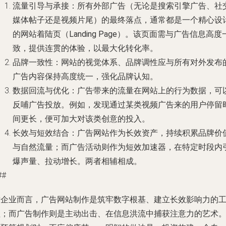
流量引导与承接
：所有外部广告（无论是搜索引擎广告、社
媒体帖子还是视频片尾）的最终落点，通常都是一个精心设
的
网站着陆页（Landing Page）
。该页面需与广告信息高度
致，提供连贯的体验，以最大化转化率。
品牌一致性
：网站的视觉体系、品牌调性应与所有对外发布
广告内容保持高度统一，强化品牌认知。
数据回流与优化
：广告带来的流量在网站上的行为数据，可
反哺广告投放。例如，发现通过某类视频广告来的用户停留
间更长，便可加大对该类创意的投入。
长效与短效结合
：广告网站作为长效资产，持续积累品牌价
与自然流量；而广告活动则作为短效加速器，在特定时段内
爆声量、拉动增长。两者相辅相成。
##
对企业而言，
广告网站制作
是筑牢数字根基、建立长效影响力的
程；而
广告制作
则是主动出击、在信息洪流中捕获注意力的艺术