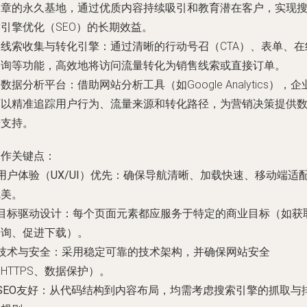
文章的永久基地，通过优质内容持续吸引和教育潜在客户，实现
引擎优化（SEO）的长期效益。
.
线索收集与转化引擎
：通过清晰的行动号召（CTA）、表单、在
咨询等功能，高效地将访问流量转化为销售线索或直接订单。
.
数据分析平台
：借助网站分析工具（如Google Analytics），企
可以精准追踪用户行为、流量来源和转化路径，为营销决策提供
据支持。
制作关键点：
用户体验（UX/UI）优先
：确保导航清晰、加载快速、移动端适
完美。
目标驱动设计
：每个页面元素都应服务于特定的商业目标（如获
咨询、促进下载）。
技术与安全
：采用稳定可靠的技术架构，并确保网站安全
HTTPS、数据保护）。
SEO友好
：从代码结构到内容布局，均需考虑搜索引擎的抓取与