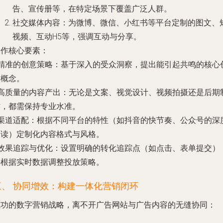
告、宣传册等，在特定场景下覆盖广泛人群。
社交媒体内容
：为微博、微信、小红书等平台定制的图文、
视频、互动H5等，强调互动与分享。
制作核心要素：
精准的创意策略
：基于深入的受众洞察，提出能引起共鸣的核心
意概念。
高质量的内容产出
：无论是文案、视觉设计、视频拍摄还是后期
作，都需保持专业水准。
渠道适配
：根据不同平台的特性（如抖音的快节奏、公众号的深
阅读）定制化内容格式与风格。
效果追踪与优化
：设置明确的转化追踪点（如点击、表单提交）
并根据实时数据调整投放策略。
三、 协同增效：构建一体化营销闭环
成功的数字营销战略，离不开广告网站与广告内容的无缝协同：