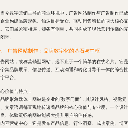
在当今数字营销主导的商业环境中，
广告网站制作
与
广告制作
已
为企业构建品牌形象、触达目标受众、驱动销售增长的两大核心
柱。它们虽紧密相连，却各有侧重，共同构成了现代营销传播的
整闭环。
一、 广告网站制作：品牌数字化的基石与中枢
广告网站，或称营销型网站，远不止于一个简单的在线名片。它
一个集品牌展示、信息传递、互动沟通和转化引导于一体的综合
数字平台。
核心价值与特点：
.
品牌形象载体
：网站是企业的“数字门面”，其设计风格、视觉元
素、文案语调都直观地传递着品牌的核心价值与专业度。一个设
精良、体验流畅的网站能极大提升用户的信任感。
.
内容营销中心
：它是发布产品信息、行业洞察、成功案例、博